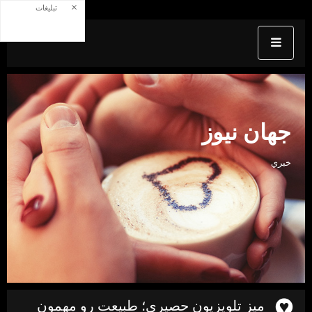
×
تبلیغات
جهان نيوز
خبري
میز تلویزیون حصیری؛ طبیعت رو مهمون