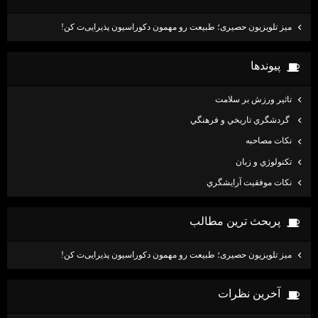
میز تلویزیون حصیری؛ طبیعت رو مهمون دکوراسیون پذیرایی‌ت کن!
پيوندها
تاثير ورزش بر سلامت
گردشگري تاريخي و فرهنگي
نكات مصاحبه
تكنولوژي و زبان
نكات موفقيت آرايشگري
پربحث ترين مطالب
میز تلویزیون حصیری؛ طبیعت رو مهمون دکوراسیون پذیرایی‌ت کن!
آخرين نظرات