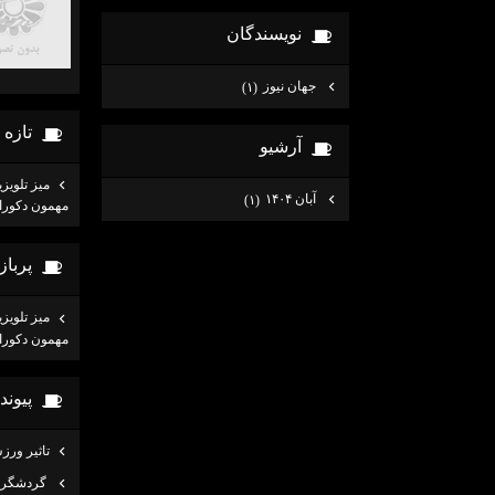
نويسندگان
جهان نيوز
(۱)
تازه
آرشيو
میز تلوی
آبان ۱۴۰۴
(۱)
مهمون دکورا
پربا
میز تلوی
مهمون دکورا
پيوند
تاثير ور
گردشگري 