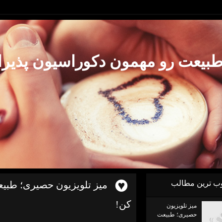
طبیعت رو مهمون دکوراسیون پذیرا
ب ترين مطالب
میز تلویزیون حصیری؛ طبی
کن!
میز تلویزیون
حصیری؛ طبیعت