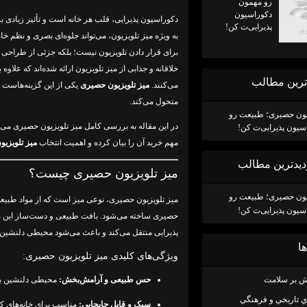
رو مهمون
دکوراسیون
دکوراسیون پذیرایی، قلب هر خانه است و تأثیر زیادی 
پذیرایی‌ت کن!
به ویژه میز تلویزیون، می‌تواند جلوه‌ای بصری و نظم خا
برای قرار دادن تلویزیون نیست؛ بلکه جزئی از طراحی 
خلاقانه و جذابی از میز تلویزیون ارائه شده‌اند که علا
 ترين مطالب
می‌کنند.
میز تلویزیون حصیری
یکی از این گزینه‌هاست ک
متحول می‌کند.
زیون حصیری؛ طبیعت رو
در این مقاله به بررسی کامل میز تلویزیون حصیری می‌پر
سیون پذیرایی‌ت کن!
مهم خرید آن را بیان کرده و اهمیت انتخاب
میز تلویزی
زديدترين مطالب
میز تلویزیون حصیری چیست؟
زیون حصیری؛ طبیعت رو
سیون پذیرایی‌ت کن!
حصیری ساخته می‌شود. بافت طبیعی و دست‌ساز این م
پذیرایی منتقل می‌کند و باعث می‌شود محیطی دلنشین 
ها
ویژگی‌های کلیدی میز تلویزیون حصیری:
زش بر سلامت
حس طبیعی و آرامش‌بخش:
محیطی دلنشین برا
تاريخي و فرهنگي
سبک و قابل جابجایی:
مناسب برای خانه‌های ک